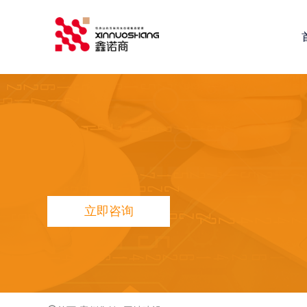
鑫诺商推荐：
全网营销推广
网站建设
小程序定制开发
鑫
立即咨询
品宣多维方案
网站品宣打造方案