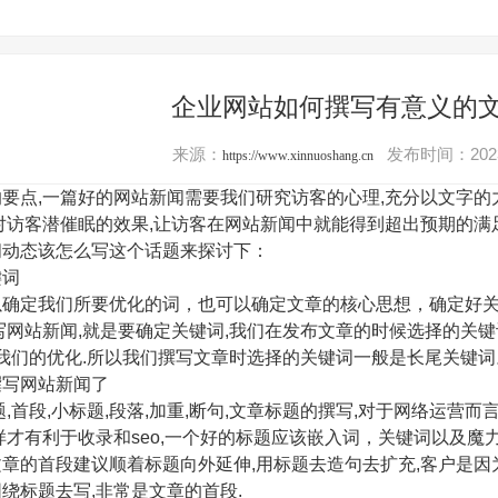
企业网站如何撰写有意义的
来源：
发布时间：2023
https://www.xinnuoshang.cn
要点,一篇好的网站新闻需要我们研究访客的心理,充分以文字的
对访客潜催眠的效果,让访客在网站新闻中就能得到超出预期的满
闻动态该怎么写这个话题来探讨下：
键词
确定我们所要优化的词，也可以确定文章的核心思想，确定好关
写网站新闻,就是要确定关键词,我们在发布文章的时候选择的关
易我们的优化.所以我们撰写文章时选择的关键词一般是长尾关键词
撰写网站新闻了
题,首段,小标题,段落,加重,断句,文章标题的撰写,对于网络运营
样才有利于收录和seo,一个好的标题应该嵌入词，关键词以及魔力
章的首段建议顺着标题向外延伸,用标题去造句去扩充,客户是因
绕标题去写,非常是文章的首段.