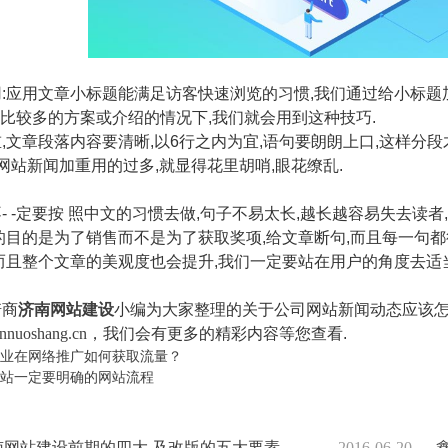
:应用文章小标题能满足访客快速浏览的习惯,我们通过给小标题
文字比较多的方案或介绍的情况下,我们就会用到这种技巧.
,文章段落内容要清晰,以6行之内为宜,语句要朗朗上口,这样分
篇网站新闻加重用的过多,就显得花里胡哨,眼花缭乱.
- -定要按 照中文的习惯去做,句子不易太长,越长越容易失去读
的目的是为了销售而不是为了获取奖项,给文章断句,而且每一句都
而且整个文章的美观度也会提升,我们一定要站在用户的角度去适
诺商
济南网站建设
小编为大家整理的关于公司网站新闻动态应该怎
innuoshang.cn
，我们会有更多的精彩内容等您查看.
业在网络推广如何获取流量？
站一定要明确的网站流程
网站建设前期的四大,及改版的五大要素
2016-06-20
鑫